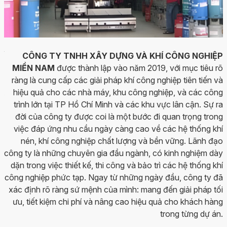
Í
CÔNG TY TNHH XÂY DỰNG VÀ KHÍ CÔNG NGHIỆP
là
MIỀN NAM
được thành lập vào năm 2019, với mục tiêu rõ
ng
ràng là cung cấp các giải pháp khí công nghiệp tiên tiến và
ất
hiệu quả cho các nhà máy, khu công nghiệp, và các công
ệp
trình lớn tại TP Hồ Chí Minh và các khu vực lân cận. Sự ra
 ở
đời của công ty được coi là một bước đi quan trọng trong
ế.
việc đáp ứng nhu cầu ngày càng cao về các hệ thống khí
nén, khí công nghiệp chất lượng và bền vững. Lãnh đạo
ng
công ty là những chuyên gia đầu ngành, có kinh nghiệm dày
ển
dặn trong việc thiết kế, thi công và bảo trì các hệ thống khí
ng
công nghiệp phức tạp. Ngay từ những ngày đầu, công ty đã
ện
xác định rõ ràng sứ mệnh của mình: mang đến giải pháp tối
ÂY
ưu, tiết kiệm chi phí và nâng cao hiệu quả cho khách hàng
c
trong từng dự án.
o.