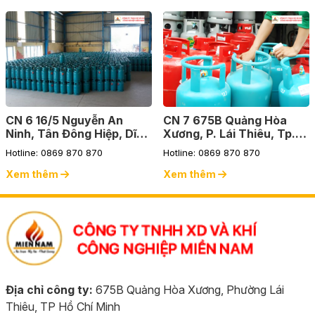
CN 6 16/5 Nguyễn An
CN 7 675B Quảng Hòa
Ninh, Tân Đông Hiệp, Dĩ
Xương, P. Lái Thiêu, Tp.
An, Bình Dương
Thuận An, Bình Dương
Hotline: 0869 870 870
Hotline: 0869 870 870
Xem thêm
Xem thêm
Địa chỉ công ty:
675B Quảng Hòa Xương, Phường Lái
Thiêu, TP Hồ Chí Minh