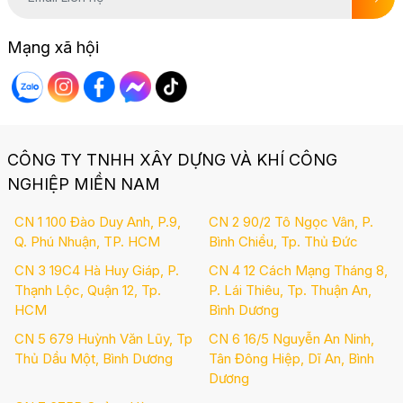
Mạng xã hội
CÔNG TY TNHH XÂY DỰNG VÀ KHÍ CÔNG
NGHIỆP MIỀN NAM
CN 1 100 Đào Duy Anh, P.9,
CN 2 90/2 Tô Ngọc Vân, P.
Q. Phú Nhuận, TP. HCM
Bình Chiểu, Tp. Thủ Đức
CN 3 19C4 Hà Huy Giáp, P.
CN 4 12 Cách Mạng Tháng 8,
Thạnh Lộc, Quận 12, Tp.
P. Lái Thiêu, Tp. Thuận An,
HCM
Bình Dương
CN 5 679 Huỳnh Văn Lũy, Tp
CN 6 16/5 Nguyễn An Ninh,
Thủ Dầu Một, Bình Dương
Tân Đông Hiệp, Dĩ An, Bình
Dương