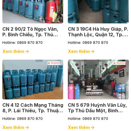
CN 2 90/2 Tô Ngọc Vân,
CN 3 19C4 Hà Huy Giáp, P.
P. Bình Chiểu, Tp. Thủ
Thạnh Lộc, Quận 12, Tp.
Đức
HCM
Hotline: 0869 870 870
Hotline: 0869 870 870
Xem thêm
Xem thêm
CN 4 12 Cách Mạng Tháng
CN 5 679 Huỳnh Văn Lũy,
8, P. Lái Thiêu, Tp. Thuận
Tp Thủ Dầu Một, Bình
An, Bình Dương
Dương
Hotline: 0869 870 870
Hotline: 0869 870 870
Xem thêm
Xem thêm