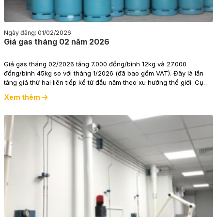
Ngày đăng: 01/02/2026
Giá gas tháng 02 năm 2026
Giá gas tháng 02/2026 tăng 7.000 đồng/bình 12kg và 27.000
đồng/bình 45kg so với tháng 1/2026 (đã bao gồm VAT). Đây là lần
tăng giá thứ hai liên tiếp kể từ đầu năm theo xu hướng thế giới. Cụ
thể, tại thị trường Tp. Hồ Chí Minh, giá bán lẻ gas bình Gas 12kg
Xem thêm
tháng 2/2026 là: • 450.000đồng/bình 12kg (dân dụng), • 1.726.272
đồng/bình 48kg (công nghiệp),