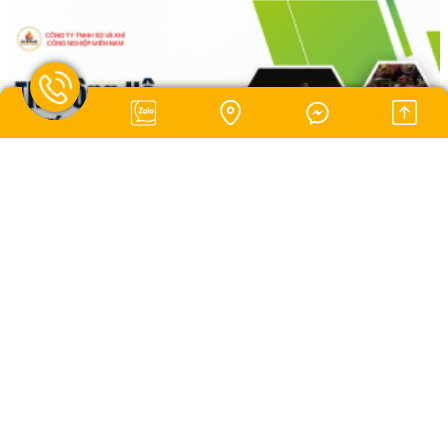
Ngày đăng: 17/10/2025
Thi Công Hệ Thống Gas Công Nghiệp An Giang
Thi công hệ thống gas công nghiệp tại An Giang với CÔNG TY
TNHH XÂY DỰNG VÀ KHÍ CÔNG NGHIỆP MIỀN NAM. Chất lượng cao,
an toàn và tối ưu chi phí. Gọi ngay 0869 870 870 để được tư vấn!
Xem thêm