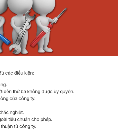
ủ các điều kiện:
ồng.
bởi bên thứ ba không được ủy quyền.
 công của công ty.
khắc nghiệt.
goài tiêu chuẩn cho phép.
 thuận từ công ty.