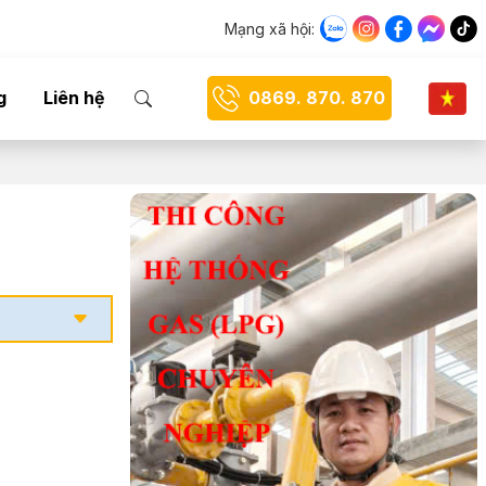
Mạng xã hội:
g
Liên hệ
0869. 870. 870